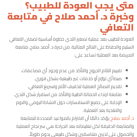
متى يجب العودة للطبيب؟
وخبرة د. أحمد صلاح في متابعة
التعافي
العودة للطبيب بعد عملية تصغير الثدي خطوة أساسية لضمان التعافي
السليم والحفاظ على النتائج المثالية. من خبرة د. أحمد صلاح، متابعة
المريضة بعد العملية تساعد على:
تقييم التئام الجروح والتأكد من عدم وجود أي مضاعفات.
ضبط أي تورّم أو كدمات غير طبيعية بشكل فوري.
تقديم النصائح العملية لتخفيف الألم وتسريع التعافي.
متابعة ارتداء الحمالة الطبية والتأكد من استقرار شكل الثدي.
الإجابة على جميع الاستفسارات حول النشاط اليومي والنوم
والتغذية بعد العملية.
د. أحمد صلاح
يؤكد دائمًا أن الالتزام بالمواعيد المحددة للمتابعة
والمتابعة الدقيقة لكل تعليماته بعد الجراحة هي سر نجاح العملية
والحصول على ثديين متناسقين وشكل طبيعي يدوم طويلاً.