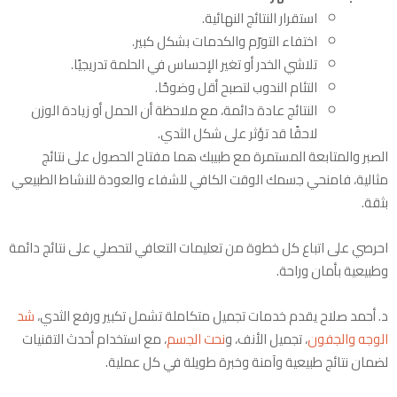
استقرار النتائج النهائية.
اختفاء التورّم والكدمات بشكل كبير.
تلاشي الخدر أو تغير الإحساس في الحلمة تدريجيًا.
التئام الندوب لتصبح أقل وضوحًا.
النتائج عادة دائمة، مع ملاحظة أن الحمل أو زيادة الوزن
لاحقًا قد تؤثر على شكل الثدي.
الصبر والمتابعة المستمرة مع طبيبك هما مفتاح الحصول على نتائج
مثالية، فامنحي جسمك الوقت الكافي للشفاء والعودة للنشاط الطبيعي
بثقة.
احرصي على اتباع كل خطوة من تعليمات التعافي لتحصلي على نتائج دائمة
وطبيعية بأمان وراحة.
د. أحمد صلاح يقدم خدمات تجميل متكاملة تشمل تكبير ورفع الثدي،
شد
الوجه والجفون
، تجميل الأنف، و
نحت الجسم
، مع استخدام أحدث التقنيات
لضمان نتائج طبيعية وآمنة وخبرة طويلة في كل عملية.