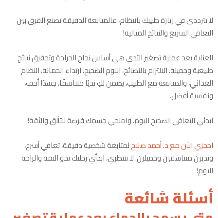
لا تترددي في زيارة طبيبك بانتظام، فالمتابعة الدقيقة تصنع الفرق بين
التعافي السريع والنتائج المثالية!
العناية بعد عملية تصغير الثدي هي أساس نجاح الجراحة وتحقيق نتائج
طبيعية وجميلة. الالتزام بالنصائح، النوم الصحيح، ارتداء الحمالة، النظام
الغذائي، والمتابعة مع الطبيب، يضمن لكِ ثديًا متناسقًا، جسدًا أخف،
ونفسية أفضل.
ابدئي التعافي الصحيح اليوم، وامنحي جسمك فرصة للتألق والثقة!
ا
حجزي الآن مع د. أحمد صلاح
لمتابعة شخصية دقيقة، تعافي أسرع،
وثديين متناسقين وجميلين. لا تنتظري، ابدأي رحلتك نحو الثقة والراحة
اليوم!
أسئلة شائعة
متى يسمح بالجماع بعد عملية تصغير