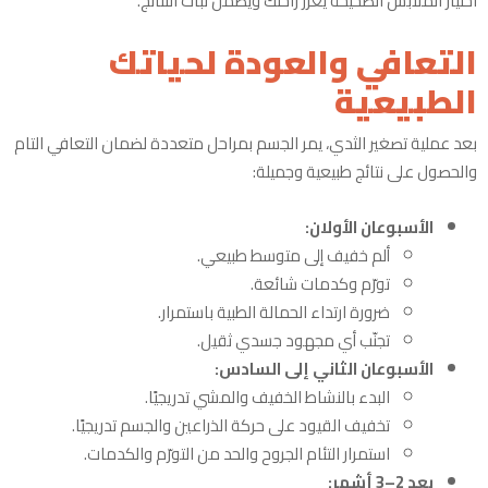
اختيار الملابس الصحيحة يعزز راحتك ويضمن ثبات النتائج.
التعافي والعودة لحياتك
الطبيعية
بعد عملية تصغير الثدي، يمر الجسم بمراحل متعددة لضمان التعافي التام
والحصول على نتائج طبيعية وجميلة:
الأسبوعان الأولان:
ألم خفيف إلى متوسط طبيعي.
تورّم وكدمات شائعة.
ضرورة ارتداء الحمالة الطبية باستمرار.
تجنّب أي مجهود جسدي ثقيل.
الأسبوعان الثاني إلى السادس:
البدء بالنشاط الخفيف والمشي تدريجيًا.
تخفيف القيود على حركة الذراعين والجسم تدريجيًا.
استمرار التئام الجروح والحد من التورّم والكدمات.
بعد 2–3 أشهر: