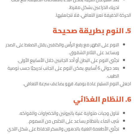
تحريك الذراعين بشكل مفرط.
الحركة الخفيفة تعزز التعافي، فلا تتجاهليها.
5. النوم بطريقة صحيحة
النوم على الظهر مع رفع الرأس والكتفين يقلل الضغط على الصدر
ويساعد على التئام الشقوق.
تجنّبي النوم على البطن أو أحد الجانبين خلال الأسابيع الأولى.
بعد حوالي 6 أسابيع، يمكن النوم على الجانب تدريجيًا حسب توصية
الطبيب.
اجعلي النوم السليم عادة يومية، فهو يضاعف سرعة التعافي.
6. النظام الغذائي
تناول وجبات متوازنة غنية بالبروتين والخضراوات والفواكه.
شرب الماء بانتظام يساعد على التخلص من السموم.
تجنّبي الأطعمة الغنية بالدهون والسكر للحفاظ على شكل الثدي