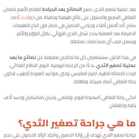
بعد عملية تصغير الثدي، تصبح
النصائح بعد الجراحة
العنصر الأهم لضمان
التعافي السريع والحصول على نتائج طبيعية وجميلة. من
خبرات د. أحمد
صلاح
، أحد أفضل أطباء وجراحي التجميل في مصر، فإن اتباع التعليمات
الدقيقة بعد العملية يحدد شكل الثدي النهائي، يقلل التورّم والألم،
ويضمن تجنب أي مضاعفات محتملة.
في هذا الدليل، سنستعرض كل ما تحتاجين معرفته عن
نصائح ما بعد
عملية تصغير الثدي
، بدءًا من الرعاية اليومية، النوم، النظام الغذائي،
ارتداء الحمالة الطبية، اختيار الملابس، وحتى مواعيد العودة للطبيب، لتكون
رحلة التعافي آمنة، مريحة، وفعّالة.
ابدئي رحلة التعافي الصحيحة اليوم، وتمتعي بثديين متناسقين وجسد أخف
بثقة واطمئنان
ما هي جراحة تصغير الثدي؟
جراحة تصغير الثدي تهدف إلى إزالة الدهون والجلد الزائد للحصول على حجم