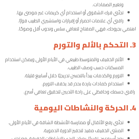
وتغيير الضمادات.
تجنّبي فرك الشقوق أو استخدام أي كريمات غير موصى بها.
راقبي أي علامات احمرار أو إفرازات واستشيري الطبيب فورًا.
اهتمي بجروحك، فهي المفتاح لتعافي سلس وندوب أقل وضوحًا.
3. التحكم بالألم والتورم
الألم الخفيف والمتوسط طبيعي في الأيام الأولى ويمكن استخدام
المسكنات حسب وصف الطبيب.
التورم والكدمات يبدأ بالتحسن تدريجيًا خلال أسابيع قليلة.
استخدام كمادات باردة بحذر قد يخفف التورم.
راقبي جسمك وحافظي على راحة الثديين لتحقيق تعافي أسرع.
4. الحركة والنشاطات اليومية
تجنّبي رفع الأثقال أو ممارسة الأنشطة الشاقة في الأيام الأولى.
المشي الخفيف مفيد لتحفيز الدورة الدموية.
بعد أسبوعين تقريبًا، يمكن البدء بالنشاطات الخفيفة، مع تجنب