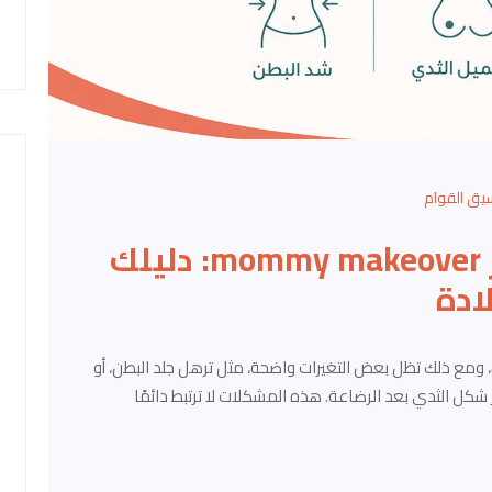
يق القوام
عملية مامي ميك أوفر mommy makeover: دليلك
ادة
ة، ومع ذلك تظل بعض التغيرات واضحة، مثل ترهل جلد البطن، أو
شكل الثدي بعد الرضاعة. هذه المشكلات لا ترتبط دائمًا