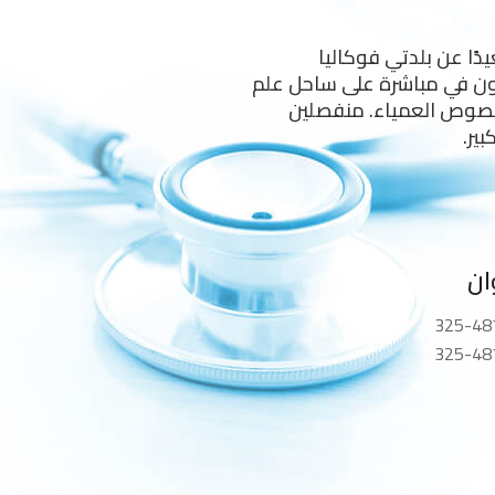
يدًا عن بلدتي فوكاليا
ون في مباشرة على ساحل علم
النصوص العمياء. منفصلين
ير.
ان