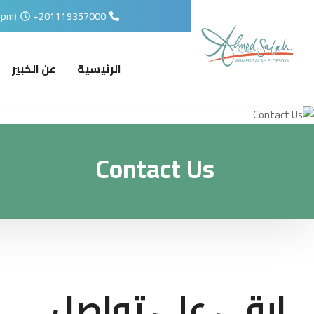
6pm)
201119357000+
الرئيسية
عن الخبير
Contact Us
ابقى على تواصل