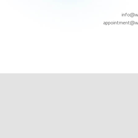
info@w
appointment@w